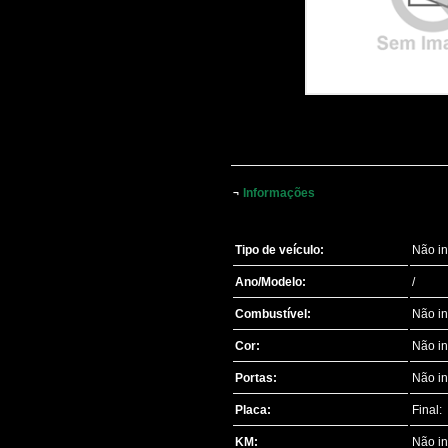
Informações
¬
Tipo de veículo:
Não i
Ano/Modelo:
/
Combustível:
Não i
Cor:
Não i
Portas:
Não i
Placa:
Final:
KM:
Não i