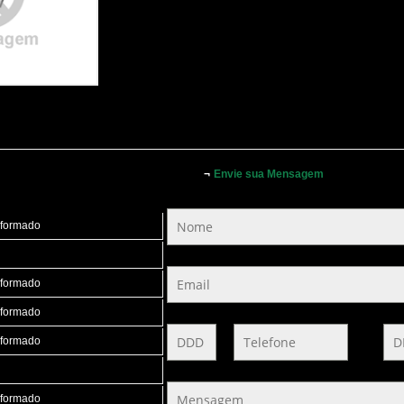
¬
Envie sua Mensagem
nformado
nformado
nformado
nformado
nformado