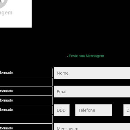
¬
Envie sua Mensagem
nformado
nformado
nformado
nformado
nformado