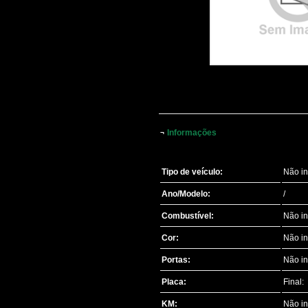
Informações
¬
Tipo de veículo:
Não i
Ano/Modelo:
/
Combustível:
Não i
Cor:
Não i
Portas:
Não i
Placa:
Final:
KM:
Não i